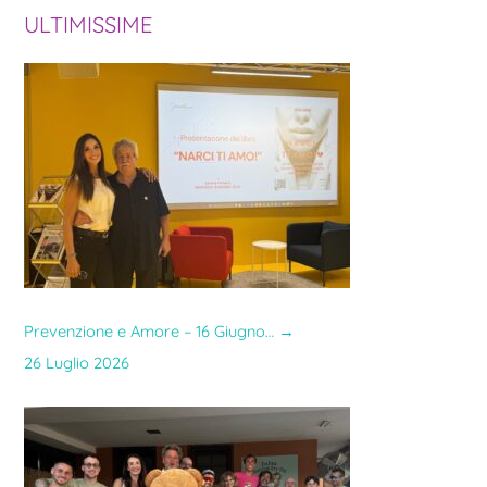
r
ULTIMISSIME
c
a
:
Prevenzione e Amore – 16 Giugno…
→
26 Luglio 2026