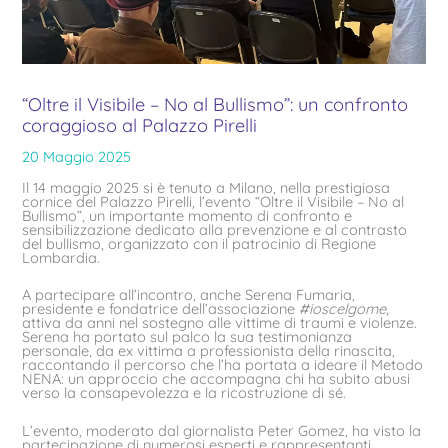
“Oltre il Visibile – No al Bullismo”: un confronto
coraggioso al Palazzo Pirelli
20 Maggio 2025
Il 14 maggio 2025 si è tenuto a Milano, nella prestigiosa
cornice del Palazzo Pirelli, l’evento “Oltre il Visibile – No al
Bullismo”, un importante momento di confronto e
sensibilizzazione dedicato alla prevenzione e al contrasto
del bullismo, organizzato con il patrocinio di Regione
Lombardia.
A partecipare all’incontro, anche Serena Fumaria,
presidente e fondatrice dell’associazione
#ioscelgome
,
attiva da anni nel sostegno alle vittime di traumi e violenze.
Serena ha portato sul palco la sua testimonianza
personale, da ex vittima a professionista della rinascita,
raccontando il percorso che l’ha portata a ideare il Metodo
NENA: un approccio che accompagna chi ha subito abusi
verso la consapevolezza e la ricostruzione di sé.
L’evento, moderato dal giornalista Peter Gomez, ha visto la
partecipazione di numerosi esperti e rappresentanti