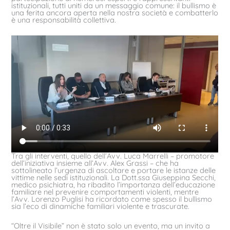
istituzionali, tutti uniti da un messaggio comune: il bullismo è
una ferita ancora aperta nella nostra società e combatterlo
è una responsabilità collettiva.
Tra gli interventi, quello dell’Avv. Luca Marrelli – promotore
dell’iniziativa insieme all’Avv. Alex Grassi – che ha
sottolineato l’urgenza di ascoltare e portare le istanze delle
vittime nelle sedi istituzionali. La Dott.ssa Giuseppina Secchi,
medico psichiatra, ha ribadito l’importanza dell’educazione
familiare nel prevenire comportamenti violenti, mentre
l’Avv. Lorenzo Puglisi ha ricordato come spesso il bullismo
sia l’eco di dinamiche familiari violente e trascurate.
“Oltre il Visibile” non è stato solo un evento, ma un invito a