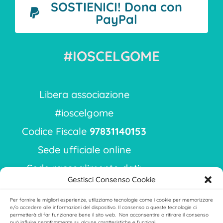
SOSTIENICI! Dona con
PayPal
#IOSCELGOME
Libera associazione
#ioscelgome
Codice Fiscale
97831140153
Sede ufficiale online
Sede raccoglimento dati:
Gestisci Consenso Cookie
via Ippodromo 9
Per fornire le migliori esperienze, utilizziamo tecnologie come i cookie per memorizzare
Milano 20151
e/o accedere alle informazioni del dispositivo. Il consenso a queste tecnologie ci
permetterà di far funzionare bene il sito web. Non acconsentire o ritirare il consenso
può influire negativamente su alcune caratteristiche e funzioni.