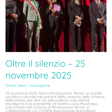
Oltre il silenzio – 25
novembre 2025
Eventi
,
News
/
Ioscelgome
25 novembre 2025, teatro Rivanazzano Terme. Un evento
sociale e culturale, per parlare della violenza, dello schema
della stessa, per dire: No alla violenza sulla donna!
Ioscelgome e la presidente, all’ Evento Lions Rivoltrepo,
patrocinato dal Comune di Ricanazzano Terme, in
collaborazione con CHIARA Associazione Antiviolenza