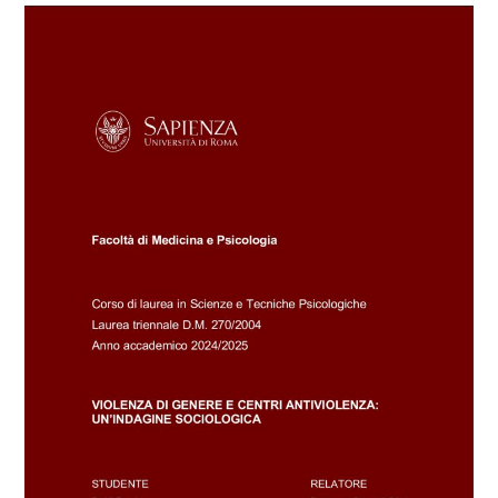
Violenza
di
genere
e
centri
antiviolenza:
una
ricerca
di
Denise
Dolfi