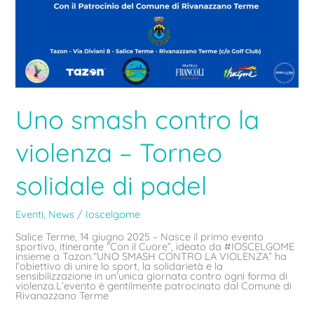
Uno smash contro la
violenza – Torneo
solidale di padel
Eventi
,
News
/
Ioscelgome
Salice Terme, 14 giugno 2025 – Nasce il primo evento
sportivo, itinerante “Con il Cuore”, ideato da #IOSCELGOME
insieme a Tazon.“UNO SMASH CONTRO LA VIOLENZA” ha
l’obiettivo di unire lo sport, la solidarietà e la
sensibilizzazione in un’unica giornata contro ogni forma di
violenza.L’evento è gentilmente patrocinato dal Comune di
Rivanazzano Terme