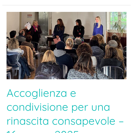
Accoglienza
e
condivisione
per
una
rinascita
consapevole
–
16
marzo
2025
Accoglienza e
condivisione per una
rinascita consapevole –