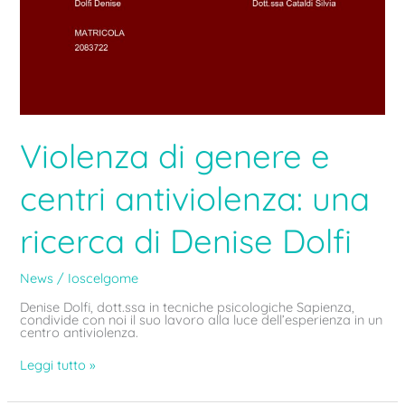
Violenza di genere e
centri antiviolenza: una
ricerca di Denise Dolfi
News
/
Ioscelgome
Denise Dolfi, dott.ssa in tecniche psicologiche Sapienza,
condivide con noi il suo lavoro alla luce dell’esperienza in un
centro antiviolenza.
Leggi tutto »