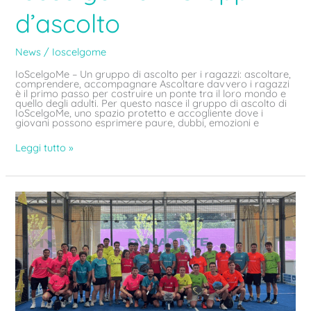
d’ascolto
News
/
Ioscelgome
IoScelgoMe – Un gruppo di ascolto per i ragazzi: ascoltare,
comprendere, accompagnare Ascoltare davvero i ragazzi
è il primo passo per costruire un ponte tra il loro mondo e
quello degli adulti. Per questo nasce il gruppo di ascolto di
IoScelgoMe, uno spazio protetto e accogliente dove i
giovani possono esprimere paure, dubbi, emozioni e
Leggi tutto »
Ioscelgome
–
Il
torneo
che
dice
NO
alla
Violenza