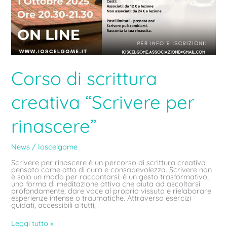
Corso di scrittura
creativa “Scrivere per
rinascere”
News
/
Ioscelgome
Scrivere per rinascere è un percorso di scrittura creativa
pensato come atto di cura e consapevolezza. Scrivere non
è solo un modo per raccontarsi: è un gesto trasformativo,
una forma di meditazione attiva che aiuta ad ascoltarsi
profondamente, dare voce al proprio vissuto e rielaborare
esperienze intense o traumatiche. Attraverso esercizi
guidati, accessibili a tutti,
Leggi tutto »