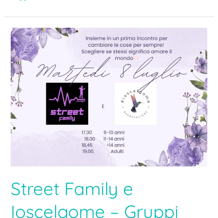
Street
Family
e
Ioscelgome
–
Gruppi
d’ascolto
Street Family e
Ioscelgome – Gruppi