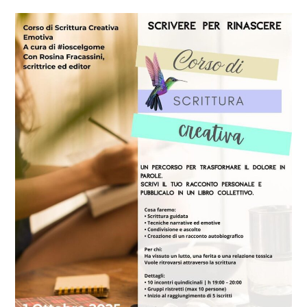
Corso
di
scrittura
creativa
“Scrivere
per
rinascere”