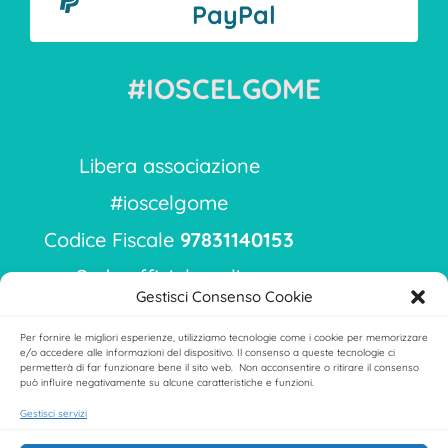
PayPal
#IOSCELGOME
Libera associazione
#ioscelgome
Codice Fiscale
97831140153
Sede ufficiale online
Gestisci Consenso Cookie
Sede raccoglimento dati:
Per fornire le migliori esperienze, utilizziamo tecnologie come i cookie per memorizzare
via Ippodromo 9
e/o accedere alle informazioni del dispositivo. Il consenso a queste tecnologie ci
permetterà di far funzionare bene il sito web. Non acconsentire o ritirare il consenso
Milano 20151
può influire negativamente su alcune caratteristiche e funzioni.
Gestisci servizi
ioscelgome.associazione@gmail.com