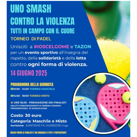
Uno
smash
contro
la
violenza
–
Torneo
solidale
di
padel