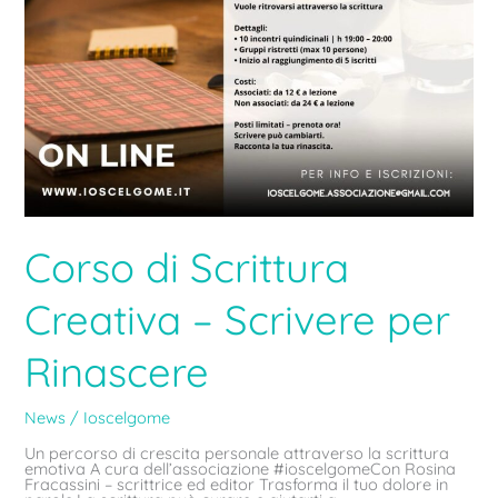
Corso di Scrittura
Creativa – Scrivere per
Rinascere
News
/
Ioscelgome
Un percorso di crescita personale attraverso la scrittura
emotiva A cura dell’associazione #ioscelgomeCon Rosina
Fracassini – scrittrice ed editor Trasforma il tuo dolore in