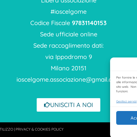
Libera associazione
#ioscelgome
Codice Fiscale
97831140153
Sede ufficiale online
Sede raccoglimento dati:
via Ippodromo 9
Milano 20151
ioscelgome.associazione@gmail.com
Per fornire le
alle informazio
sito web. Non 
funzioni.
Gestisci servizi
UNISCITI A NOI
Ac
TILIZZ
O
|
PRIVACY & COOKIES POLICY