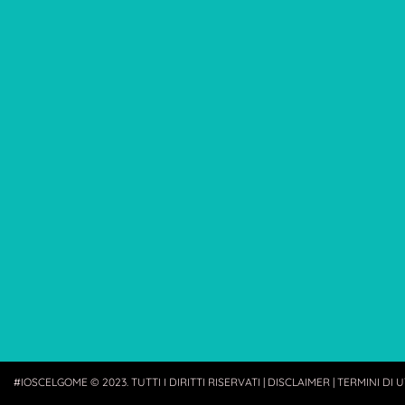
#IOSCELGOME © 2023. TUTTI I DIRITTI RISERVATI |
DISCLAIMER
|
TERMINI DI U