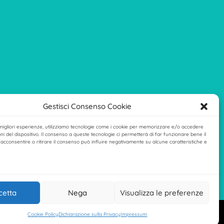
Gestisci Consenso Cookie
 migliori esperienze, utilizziamo tecnologie come i cookie per memorizzare e/o accedere
ni del dispositivo. Il consenso a queste tecnologie ci permetterà di far funzionare bene il
acconsentire o ritirare il consenso può influire negativamente su alcune caratteristiche e
cetta
Nega
Visualizza le preferenze
Cookie Policy
Dichiarazione sulla Privacy
Impressum