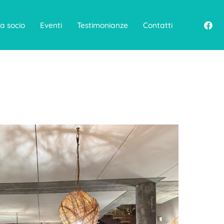
F
a socio
Eventi
Testimonianze
Contatti
a
c
e
b
o
o
k