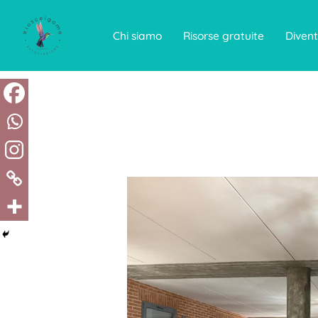
Vai
al
contenuto
Chi siamo
Risorse gratuite
Divent