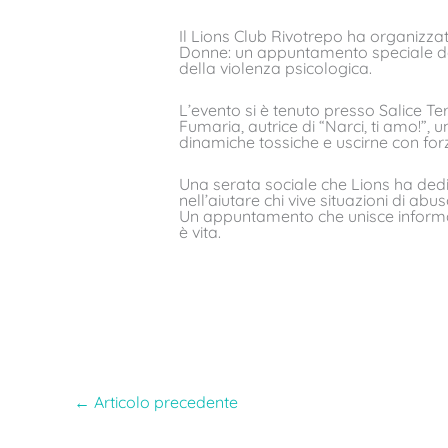
Il Lions Club Rivotrepo ha organizz
Donne: un appuntamento speciale de
della violenza psicologica.
L’evento si è tenuto presso Salice Te
Fumaria, autrice di “Narci, ti amo!”,
dinamiche tossiche e uscirne con forz
Una serata sociale che Lions ha de
nell’aiutare chi vive situazioni di ab
Un appuntamento che unisce informaz
è vita.
←
Articolo precedente