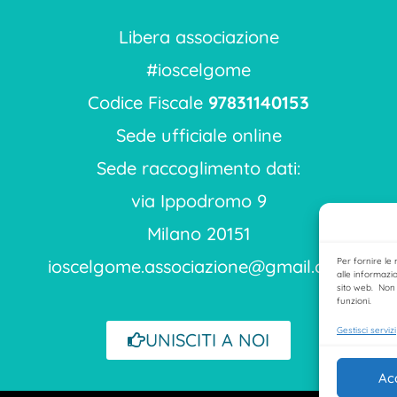
Libera associazione
#ioscelgome
Codice Fiscale
97831140153
Sede ufficiale online
Sede raccoglimento dati:
via Ippodromo 9
Milano 20151
ioscelgome.associazione@gmail.com
Per fornire le
alle informazio
sito web. Non 
funzioni.
Gestisci servizi
UNISCITI A NOI
Ac