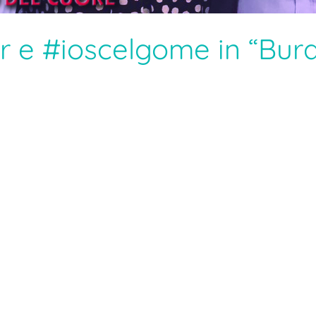
r e #ioscelgome in “Bura