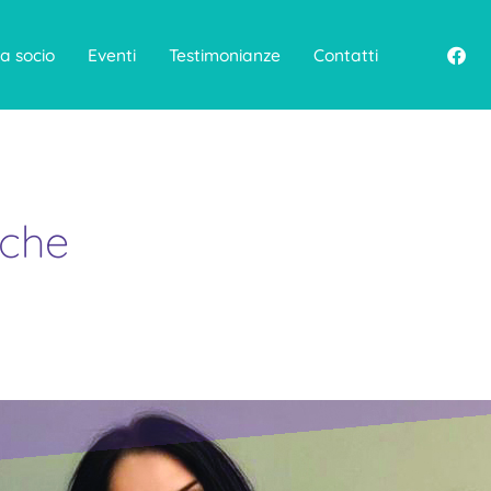
F
a socio
Eventi
Testimonianze
Contatti
a
c
e
b
o
o
k
iche