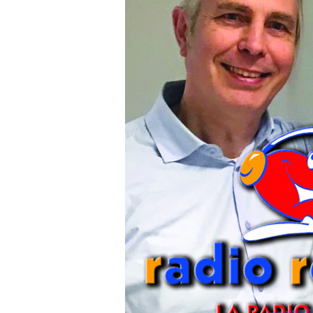
“Burattino
Senza
Fili”