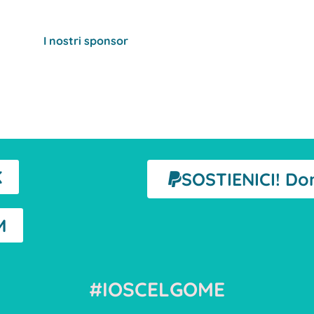
I nostri sponsor
K
SOSTIENICI! Do
M
#IOSCELGOME