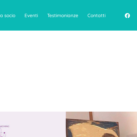
F
a socio
Eventi
Testimonianze
Contatti
a
c
e
b
o
o
k