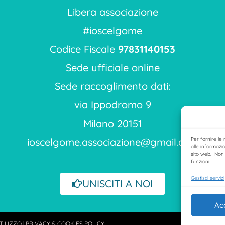
Libera associazione
#ioscelgome
Codice Fiscale
97831140153
Sede ufficiale online
Sede raccoglimento dati:
via Ippodromo 9
Milano 20151
Per fornire le
ioscelgome.associazione@gmail.com
alle informazio
sito web. Non 
funzioni.
Gestisci servizi
UNISCITI A NOI
Ac
TILIZZ
O
|
PRIVACY & COOKIES POLICY