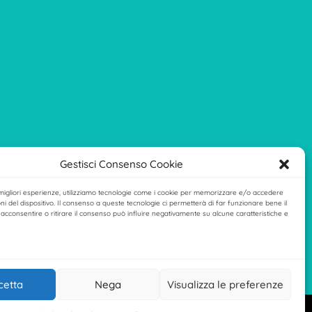
Gestisci Consenso Cookie
 migliori esperienze, utilizziamo tecnologie come i cookie per memorizzare e/o accedere
ni del dispositivo. Il consenso a queste tecnologie ci permetterà di far funzionare bene il
acconsentire o ritirare il consenso può influire negativamente su alcune caratteristiche e
cetta
Nega
Visualizza le preferenze