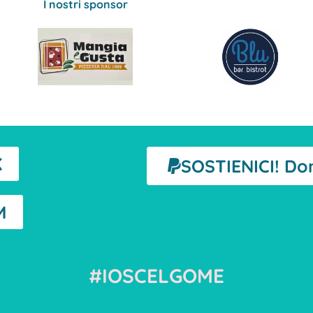
I nostri sponsor
K
SOSTIENICI! Do
M
#IOSCELGOME