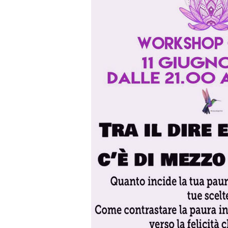
il
fare…
c’è
di
mezzo
la
paura