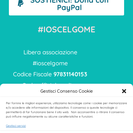
PayPal
#IOSCELGOME
Libera associazione
#ioscelgome
Codice Fiscale
97831140153
Sede ufficiale online
Gestisci Consenso Cookie
Sede raccoglimento dati:
Per fornire le migliori esperienze, utilizziamo tecnologie come i cookie per memorizzare
via Ippodromo 9
e/o accedere alle informazioni del dispositivo. Il consenso a queste tecnologie ci
permetterà di far funzionare bene il sito web. Non acconsentire o ritirare il consenso
Milano 20151
può influire negativamente su alcune caratteristiche e funzioni.
Gestisci servizi
ioscelgome.associazione@gmail.com