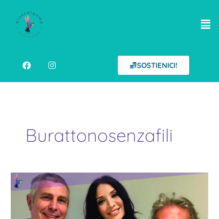
Vai
al
contenuto
Men
F
I
a
n
SOSTIENICI!
c
s
e
t
b
a
o
g
o
r
k
a
m
Burattonosenzafili
Radio
Reporter
e
#ioscelgome
in
“Burattino
Senza