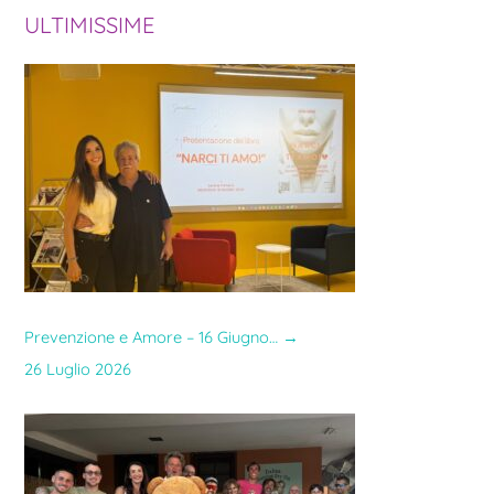
r
ULTIMISSIME
c
a
:
Prevenzione e Amore – 16 Giugno…
→
26 Luglio 2026