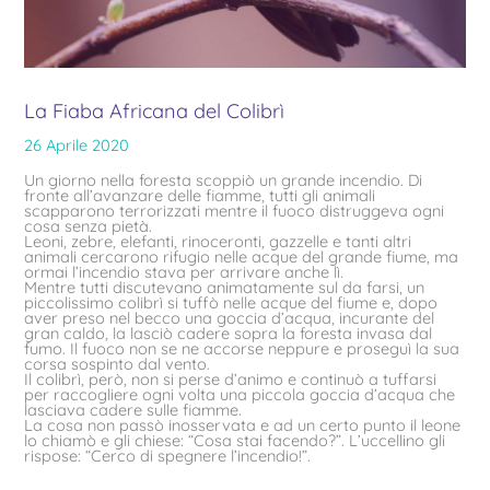
La Fiaba Africana del Colibrì
26 Aprile 2020
Un giorno nella foresta scoppiò un grande incendio. Di
fronte all’avanzare delle fiamme, tutti gli animali
scapparono terrorizzati mentre il fuoco distruggeva ogni
cosa senza pietà.
Leoni, zebre, elefanti, rinoceronti, gazzelle e tanti altri
animali cercarono rifugio nelle acque del grande fiume, ma
ormai l’incendio stava per arrivare anche lì.
Mentre tutti discutevano animatamente sul da farsi, un
piccolissimo colibrì si tuffò nelle acque del fiume e, dopo
aver preso nel becco una goccia d’acqua, incurante del
gran caldo, la lasciò cadere sopra la foresta invasa dal
fumo. Il fuoco non se ne accorse neppure e proseguì la sua
corsa sospinto dal vento.
Il colibrì, però, non si perse d’animo e continuò a tuffarsi
per raccogliere ogni volta una piccola goccia d’acqua che
lasciava cadere sulle fiamme.
La cosa non passò inosservata e ad un certo punto il leone
lo chiamò e gli chiese: “Cosa stai facendo?”. L’uccellino gli
rispose: “Cerco di spegnere l’incendio!”.