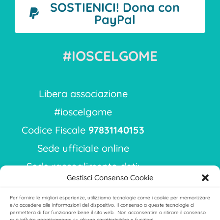
SOSTIENICI! Dona con
PayPal
#IOSCELGOME
Libera associazione
#ioscelgome
Codice Fiscale
97831140153
Sede ufficiale online
Sede raccoglimento dati:
Gestisci Consenso Cookie
via Ippodromo 9
Per fornire le migliori esperienze, utilizziamo tecnologie come i cookie per memorizzare
Milano 20151
e/o accedere alle informazioni del dispositivo. Il consenso a queste tecnologie ci
permetterà di far funzionare bene il sito web. Non acconsentire o ritirare il consenso
può influire negativamente su alcune caratteristiche e funzioni.