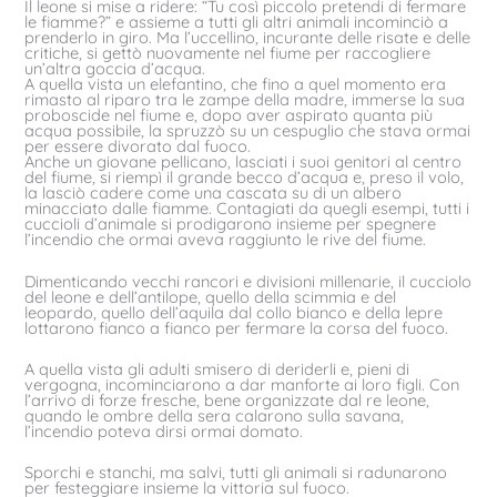
Il leone si mise a ridere: “Tu così piccolo pretendi di fermare
le fiamme?” e assieme a tutti gli altri animali incominciò a
prenderlo in giro. Ma l’uccellino, incurante delle risate e delle
critiche, si gettò nuovamente nel fiume per raccogliere
un’altra goccia d’acqua.
A quella vista un elefantino, che fino a quel momento era
rimasto al riparo tra le zampe della madre, immerse la sua
proboscide nel fiume e, dopo aver aspirato quanta più
acqua possibile, la spruzzò su un cespuglio che stava ormai
per essere divorato dal fuoco.
Anche un giovane pellicano, lasciati i suoi genitori al centro
del fiume, si riempì il grande becco d’acqua e, preso il volo,
la lasciò cadere come una cascata su di un albero
minacciato dalle fiamme. Contagiati da quegli esempi, tutti i
cuccioli d’animale si prodigarono insieme per spegnere
l’incendio che ormai aveva raggiunto le rive del fiume.
Dimenticando vecchi rancori e divisioni millenarie, il cucciolo
del leone e dell’antilope, quello della scimmia e del
leopardo, quello dell’aquila dal collo bianco e della lepre
lottarono fianco a fianco per fermare la corsa del fuoco.
A quella vista gli adulti smisero di deriderli e, pieni di
vergogna, incominciarono a dar manforte ai loro figli. Con
l’arrivo di forze fresche, bene organizzate dal re leone,
quando le ombre della sera calarono sulla savana,
l’incendio poteva dirsi ormai domato.
Sporchi e stanchi, ma salvi, tutti gli animali si radunarono
per festeggiare insieme la vittoria sul fuoco.