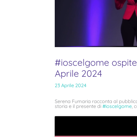
#ioscelgome ospite
Aprile 2024
23 Aprile 2024
Serena Fumaria racconta al pubblico
storia e il presente di
#ioscelgome
, 