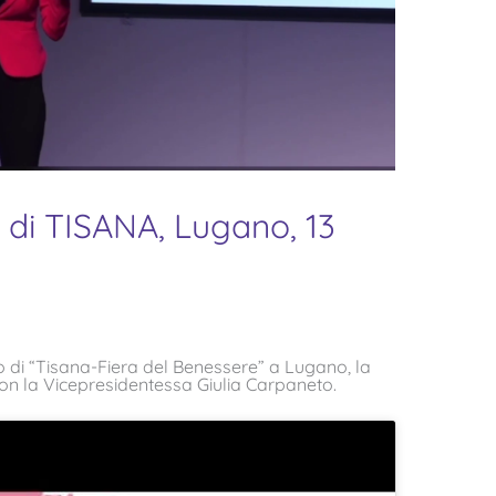
 di TISANA, Lugano, 13
 di “Tisana-Fiera del Benessere” a Lugano, la
con la Vicepresidentessa Giulia Carpaneto.