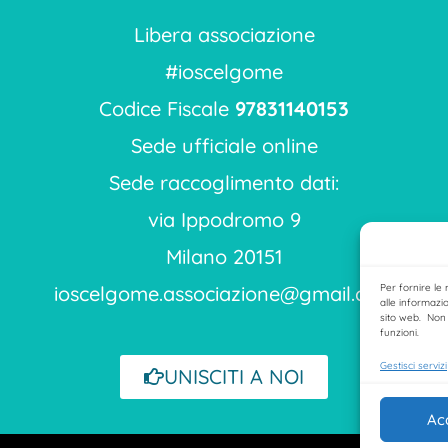
Libera associazione
#ioscelgome
Codice Fiscale
97831140153
Sede ufficiale online
Sede raccoglimento dati:
via Ippodromo 9
Milano 20151
Per fornire le
ioscelgome.associazione@gmail.com
alle informazio
sito web. Non 
funzioni.
Gestisci servizi
UNISCITI A NOI
Ac