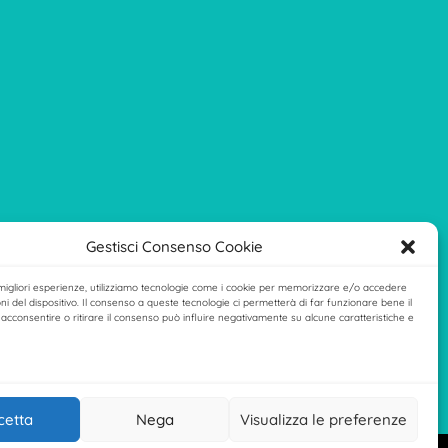
Gestisci Consenso Cookie
 migliori esperienze, utilizziamo tecnologie come i cookie per memorizzare e/o accedere
ni del dispositivo. Il consenso a queste tecnologie ci permetterà di far funzionare bene il
acconsentire o ritirare il consenso può influire negativamente su alcune caratteristiche e
cetta
Nega
Visualizza le preferenze