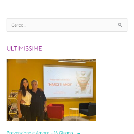
C
e
r
ULTIMISSIME
c
a
:
Prevenzione e Amore – 16 Giugno…
→