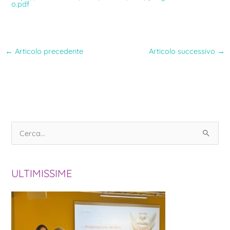
o.pdf
←
Articolo precedente
Articolo successivo
→
C
e
r
ULTIMISSIME
c
a
: