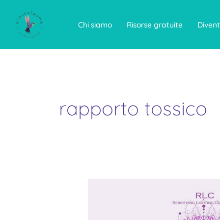
Vai
al
contenuto
Chi siamo
Risorse gratuite
Divent
rapporto tossico
WORKSHOP
ON
LINE:
Cosa
ti