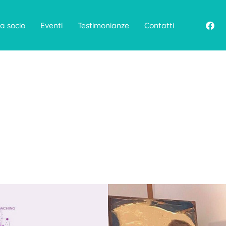
F
a socio
Eventi
Testimonianze
Contatti
a
c
e
b
o
o
k