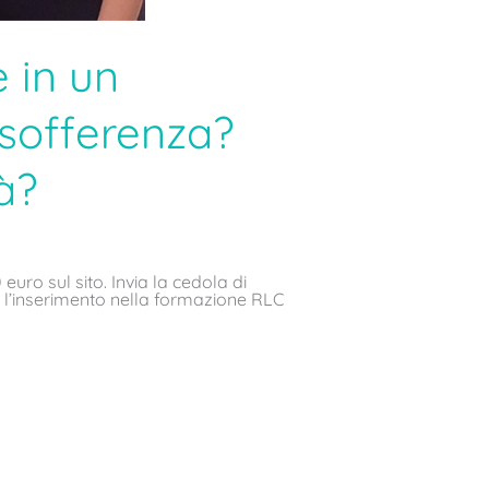
 in un
 sofferenza?
à?
uro sul sito. Invia la cedola di
r l’inserimento nella formazione RLC