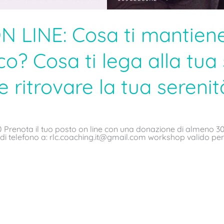
INE: Cosa ti mantiene
co? Cosa ti lega alla tua
 ritrovare la tua serenit
0 Prenota il tuo posto on line con una donazione di almeno 30 e
ro di telefono a: rlc.coaching.it@gmail.com workshop valido pe