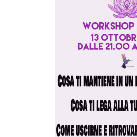
mantiene
in
un
rapporto
tossico?
Cosa
ti
lega
alla
tua
sofferenza?
Come
uscirne
e
ritrovare
la
tua
serenità?