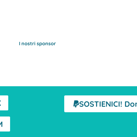
I nostri sponsor
K
SOSTIENICI! Do
M