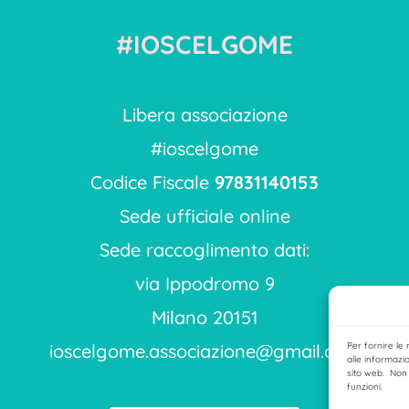
#IOSCELGOME
Libera associazione
#ioscelgome
Codice Fiscale
97831140153
Sede ufficiale online
Sede raccoglimento dati:
via Ippodromo 9
Milano 20151
ioscelgome.associazione@gmail.com
Per fornire le
alle informazio
sito web. Non 
funzioni.