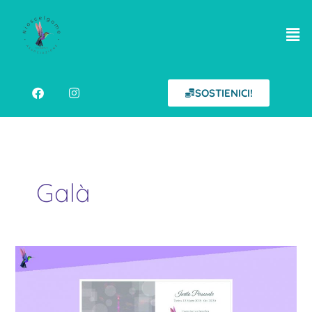
Vai
al
contenuto
Men
F
I
a
n
SOSTIENICI!
c
s
e
t
b
a
o
g
o
r
k
a
m
Galà
Piccolo
Galà
della
Rinascita